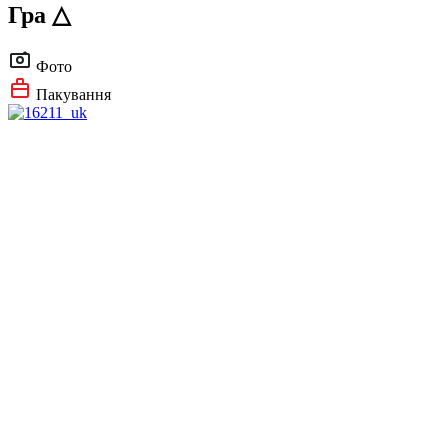
Гра △
Фото
Пакування