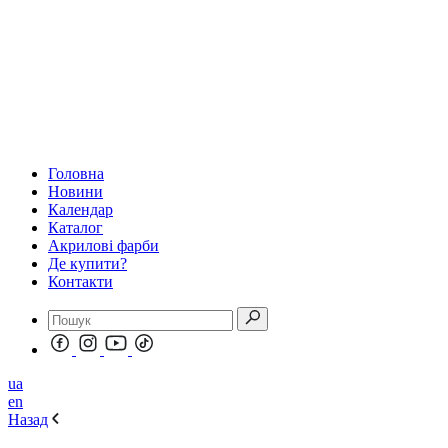
Головна
Новини
Календар
Каталог
Акрилові фарби
Де купити?
Контакти
ua
en
Назад