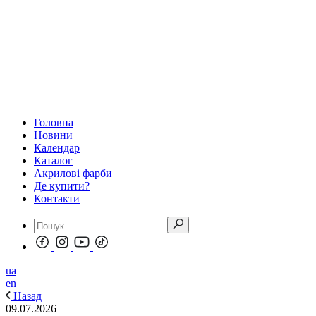
Головна
Новини
Календар
Каталог
Акрилові фарби
Де купити?
Контакти
ua
en
Назад
09.07.2026