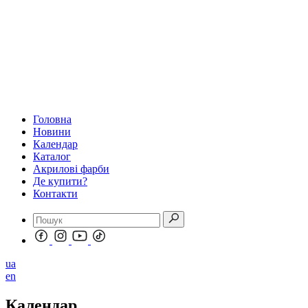
Головна
Новини
Календар
Каталог
Акрилові фарби
Де купити?
Контакти
ua
en
Календар