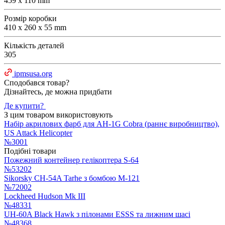
459 x 110 mm
Розмір коробки
410 x 260 x 55 mm
Кількість деталей
305
ipmsusa.org
Сподобався товар?
Дізнайтесь, де можна придбати
Де купити?
З цим товаром використовують
Набір акрилових фарб для AH-1G Cobra (раннє виробництво),
US Attack Helicopter
№3001
Подібні товари
Пожежний контейнер гелікоптера S-64
№53202
Sikorsky CH-54A Tarhe з бомбою M-121
№72002
Lockheed Hudson Mk III
№48331
UH-60A Black Hawk з пілонами ESSS та лижним шасі
№48368