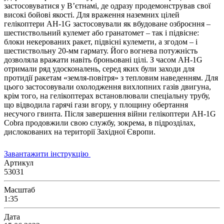
застосовуватися у В’єтнамі, де одразу продемонстрував свої
високі бойові якості. Для враження наземних цілей
гелікоптери AH-1G застосовували як вбудоване озброєння –
шестиствольний кулемет або гранатомет – так і підвісне:
блоки некерованих ракет, підвісні кулемети, а згодом – і
шестиствольну 20-мм гармату. Його вогнева потужність
дозволяла вражати навіть броньовані цілі. З часом AH-1G
отримали ряд удосконалень, серед яких були заходи для
протидії ракетам «земля-повітря» з тепловим наведенням. Для
цього застосовували охолодження вихлопних газів двигуна,
крім того, на гелікоптерах встановлювали спеціальну трубу,
що відводила гарячі гази вгору, у площину обертання
несучого гвинта. Після завершення війни гелікоптери AH-1G
Cobra продовжили свою службу, зокрема, в підрозділах,
дислокованих на території Західної Європи.
Завантажити інструкцію
Артикул
53031
Масштаб
1:35
Дата