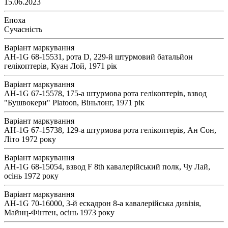
15.06.2023
Епоха
Сучасність
Варіант маркування
AH-1G 68-15531, рота D, 229-й штурмовий батальйон
гелікоптерів, Куан Лой, 1971 рік
Варіант маркування
AH-1G 67-15578, 175-а штурмова рота гелікоптерів, взвод
"Бушвокери" Platoon, Віньлонг, 1971 рік
Варіант маркування
AH-1G 67-15738, 129-а штурмова рота гелікоптерів, Ан Сон,
Літо 1972 року
Варіант маркування
AH-1G 68-15054, взвод F 8th кавалерійський полк, Чу Лай,
осінь 1972 року
Варіант маркування
AH-1G 70-16000, 3-й ескадрон 8-а кавалерійська дивізія,
Майнц-Фінтен, осінь 1973 року