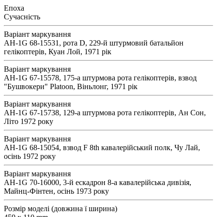
Епоха
Сучасність
Варіант маркування
AH-1G 68-15531, рота D, 229-й штурмовий батальйон
гелікоптерів, Куан Лой, 1971 рік
Варіант маркування
AH-1G 67-15578, 175-а штурмова рота гелікоптерів, взвод
"Бушвокери" Platoon, Віньлонг, 1971 рік
Варіант маркування
AH-1G 67-15738, 129-а штурмова рота гелікоптерів, Ан Сон,
Літо 1972 року
Варіант маркування
AH-1G 68-15054, взвод F 8th кавалерійський полк, Чу Лай,
осінь 1972 року
Варіант маркування
AH-1G 70-16000, 3-й ескадрон 8-а кавалерійська дивізія,
Майнц-Фінтен, осінь 1973 року
Розмір моделі (довжина ї ширина)