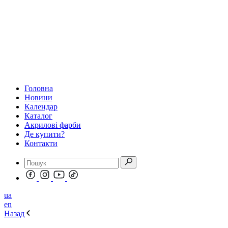
Головна
Новини
Календар
Каталог
Акрилові фарби
Де купити?
Контакти
ua
en
Назад