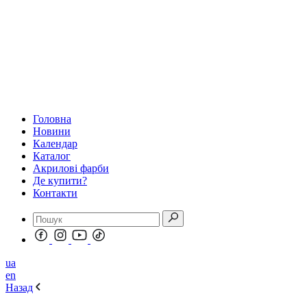
Головна
Новини
Календар
Каталог
Акрилові фарби
Де купити?
Контакти
ua
en
Назад