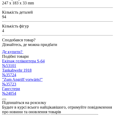
247 x 183 x 33 mm
Кількість деталей
94
Кількість фігур
4
Сподобався товар?
Дізнайтесь, де можна придбати
Де купити?
Подібні товари
Екіпаж гелікоптера S-64
№53101
Tankabwehr 1918
№35724
”Zum Angriff vorwärts!”
№35723
Гангстери
№24054
Підпишіться на розсилку
Будьте в курсі всього найцікавішого, отримуйте повідомлення
про новини та оновлення товарів