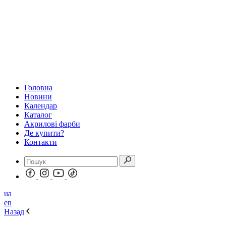
Головна
Новини
Календар
Каталог
Акрилові фарби
Де купити?
Контакти
ua
en
Назад