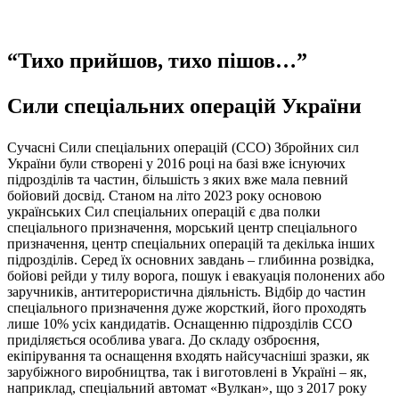
“Тихо прийшов, тихо пішов…”
Сили спеціальних операцій України
Сучасні Сили спеціальних операцій (ССО) Збройних сил
України були створені у 2016 році на базі вже існуючих
підрозділів та частин, більшість з яких вже мала певний
бойовий досвід. Станом на літо 2023 року основою
українських Сил спеціальних операцій є два полки
спеціального призначення, морський центр спеціального
призначення, центр спеціальних операцій та декілька інших
підрозділів. Серед їх основних завдань – глибинна розвідка,
бойові рейди у тилу ворога, пошук і евакуація полонених або
заручників, антитерористична діяльність. Відбір до частин
спеціального призначення дуже жорсткий, його проходять
лише 10% усіх кандидатів. Оснащенню підрозділів ССО
приділяється особлива увага. До складу озброєння,
екіпірування та оснащення входять найсучасніші зразки, як
зарубіжного виробництва, так і виготовлені в Україні – як,
наприклад, спеціальний автомат «Вулкан», що з 2017 року