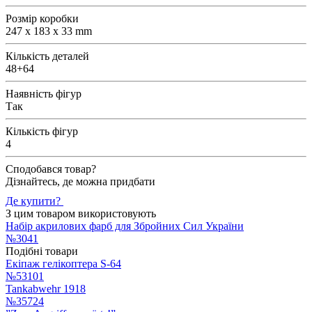
Розмір коробки
247 x 183 x 33 mm
Кількість деталей
48+64
Наявність фігур
Так
Кількість фігур
4
Сподобався товар?
Дізнайтесь, де можна придбати
Де купити?
З цим товаром використовують
Набір акрилових фарб для Збройних Сил України
№3041
Подібні товари
Екіпаж гелікоптера S-64
№53101
Tankabwehr 1918
№35724