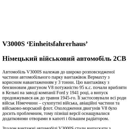
V3000S ‘Einheitsfahrerhaus’
Німецький військовий автомобіль 2СВ
Автомобіль V3000S належав до широко розповсюдженої
частини автомобільного парку вантажівок Вермахту з
корисним навантаженням у 3 тонни. Цю вантажівку з
бензиновим двигуном V8 потужністю 95 к.с. почали врибляти
в Кельні на заводі компанії Ford у 1941 році, а випуск
продовжувався аж до травня 1945-го. Її застосовували всі роди
військ Німеччини – сухопутні війська, авіаційні частини та
військово-морський флот. Охолодження двигунів V8 було
досить проблемним, тому пізніші версії оснащувалися
додатковими отворами в капоті і більшим радіатором.
Згодом вантажні автомобілі V3000S стали випускати з