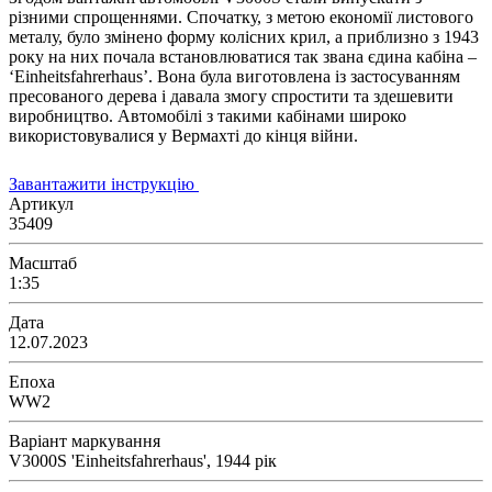
різними спрощеннями. Спочатку, з метою економії листового
металу, було змінено форму колісних крил, а приблизно з 1943
року на них почала встановлюватися так звана єдина кабіна –
‘Einheitsfahrerhaus’. Вона була виготовлена із застосуванням
пресованого дерева і давала змогу спростити та здешевити
виробництво. Автомобілі з такими кабінами широко
використовувалися у Вермахті до кінця війни.
Завантажити інструкцію
Артикул
35409
Масштаб
1:35
Дата
12.07.2023
Епоха
WW2
Варіант маркування
V3000S 'Einheitsfahrerhaus', 1944 рік