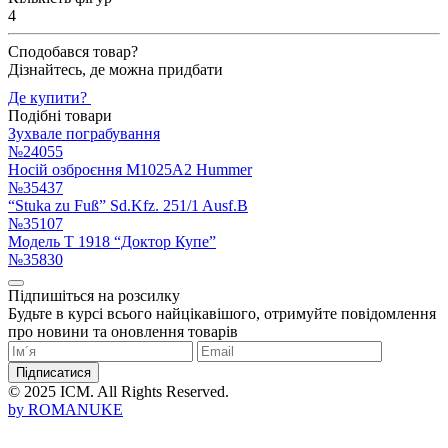
4
Сподобався товар?
Дізнайтесь, де можна придбати
Де купити?
Подібні товари
Зухвале пограбування
№24055
Носій озброєння M1025A2 Hummer
№35437
“Stuka zu Fuß” Sd.Kfz. 251/1 Ausf.B
№35107
Модель T 1918 “Доктор Купе”
№35830
Підпишіться на розсилку
Будьте в курсі всього найцікавішого, отримуйте повідомлення
про новини та оновлення товарів
Підписатися
© 2025 ICM. All Rights Reserved.
by
ROMANUKE