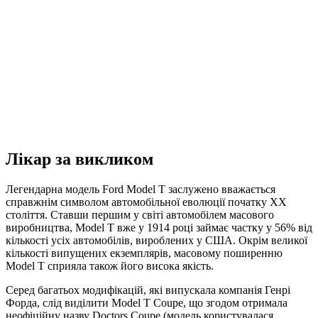
Лікар за викликом
Легендарна модель Ford Model T заслужено вважається
справжнім символом автомобільної еволюції початку XX
століття. Ставши першим у світі автомобілем масового
виробництва, Model T вже у 1914 році займає частку у 56% від
кількості усіх автомобілів, вироблених у США. Окрім великої
кількості випущених екземплярів, масовому поширенню
Model T сприяла також його висока якість.
Серед багатьох модифікацій, які випускала компанія Генрі
Форда, слід виділити Model T Coupe, що згодом отримала
неофіційну назву Doctors Coupe (модель користувалася