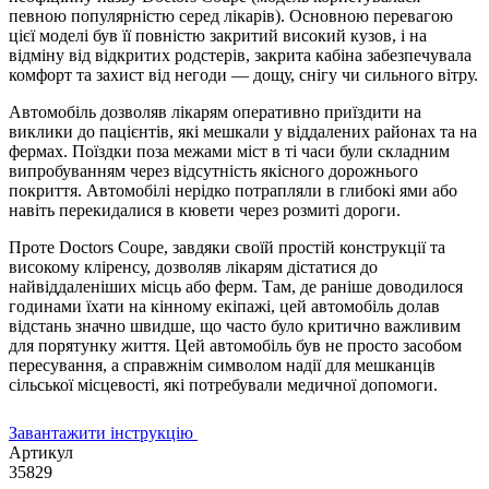
певною популярністю серед лікарів). Основною перевагою
цієї моделі був її повністю закритий високий кузов, і на
відміну від відкритих родстерів, закрита кабіна забезпечувала
комфорт та захист від негоди — дощу, снігу чи сильного вітру.
Автомобіль дозволяв лікарям оперативно приїздити на
виклики до пацієнтів, які мешкали у віддалених районах та на
фермах. Поїздки поза межами міст в ті часи були складним
випробуванням через відсутність якісного дорожнього
покриття. Автомобілі нерідко потрапляли в глибокі ями або
навіть перекидалися в кювети через розмиті дороги.
Проте Doctors Coupe, завдяки своїй простій конструкції та
високому кліренсу, дозволяв лікарям дістатися до
найвіддаленіших місць або ферм. Там, де раніше доводилося
годинами їхати на кінному екіпажі, цей автомобіль долав
відстань значно швидше, що часто було критично важливим
для порятунку життя. Цей автомобіль був не просто засобом
пересування, а справжнім символом надії для мешканців
сільської місцевості, які потребували медичної допомоги.
Завантажити інструкцію
Артикул
35829