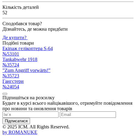
Кількість деталей
52
Сподобався товар?
Дізнайтесь, де можна придбати
Де купити?
Подібні товари
Екіпаж гелікоптера S-64
№53101
Tankabwehr 1918
№35724
”Zum Angriff vorwärts!”
№35723
Гангстери
№24054
Підпишіться на розсилку
Будьте в курсі всього найцікавішого, отримуйте повідомлення
про новини та оновлення товарів
Підписатися
© 2025 ICM. All Rights Reserved.
by
ROMANUKE