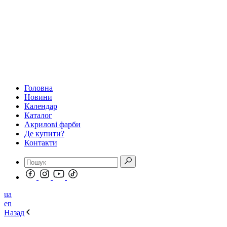
Головна
Новини
Календар
Каталог
Акрилові фарби
Де купити?
Контакти
ua
en
Назад