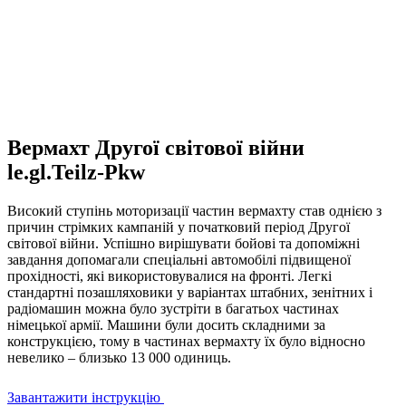
Вермахт Другої світової війни
le.gl.Teilz-Pkw
Високий ступінь моторизації частин вермахту став однією з
причин стрімких кампаній у початковий період Другої
світової війни. Успішно вирішувати бойові та допоміжні
завдання допомагали спеціальні автомобілі підвищеної
прохідності, які використовувалися на фронті. Легкі
стандартні позашляховики у варіантах штабних, зенітних і
радіомашин можна було зустріти в багатьох частинах
німецької армії. Машини були досить складними за
конструкцією, тому в частинах вермахту їх було відносно
невелико – близько 13 000 одиниць.
Завантажити інструкцію