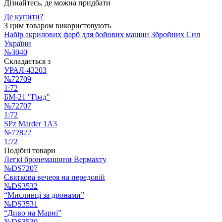
Дізнайтесь, де можна придбати
Де купити?
З цим товаром використовують
Набір акрилових фарб для бойових машин Збройних Сил
України
№3040
Складається з
УРАЛ-43203
№72709
1:72
БМ-21 "Град"
№72707
1:72
SPz Marder 1A3
№72822
1:72
Подібні товари
Легкі бронемашини Вермахту
№DS7207
Святкова вечеря на передовій
№DS3532
“Мисливці за дронами”
№DS3531
“Диво на Марні”
№DS3530