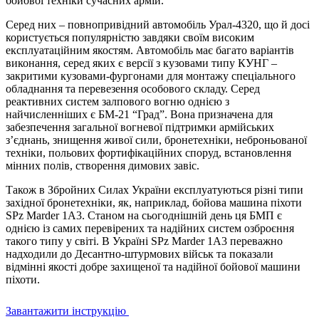
бойової техніки сучасних армій.
Серед них – повнопривідний автомобіль Урал-4320, що й досі
користується популярністю завдяки своїм високим
експлуатаційним якостям. Автомобіль має багато варіантів
виконання, серед яких є версії з кузовами типу КУНГ –
закритими кузовами-фургонами для монтажу спеціального
обладнання та перевезення особового складу. Серед
реактивних систем залпового вогню однією з
найчисленніших є БМ-21 “Град”. Вона призначена для
забезпечення загальної вогневої підтримки армійських
з’єднань, знищення живої сили, бронетехніки, неброньованої
техніки, польових фортифікаційних споруд, встановлення
мінних полів, створення димових завіс.
Також в Збройних Силах України експлуатуються різні типи
західної бронетехніки, як, наприклад, бойова машина піхоти
SPz Marder 1A3. Станом на сьогоднішній день ця БМП є
однією із самих перевірених та надійних систем озброєння
такого типу у світі. В Україні SPz Marder 1A3 переважно
надходили до Десантно-штурмових військ та показали
відмінні якості добре захищеної та надійної бойової машини
піхоти.
Завантажити інструкцію