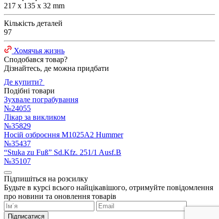
217 x 135 x 32 mm
Кількість деталей
97
Хомячья жизнь
Сподобався товар?
Дізнайтесь, де можна придбати
Де купити?
Подібні товари
Зухвале пограбування
№24055
Лікар за викликом
№35829
Носій озброєння M1025A2 Hummer
№35437
“Stuka zu Fuß” Sd.Kfz. 251/1 Ausf.B
№35107
Підпишіться на розсилку
Будьте в курсі всього найцікавішого, отримуйте повідомлення
про новини та оновлення товарів
Підписатися