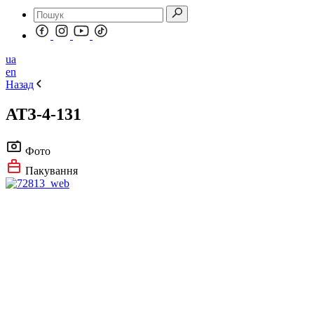
ua
en
Назад
АТЗ-4-131
Фото
Пакування