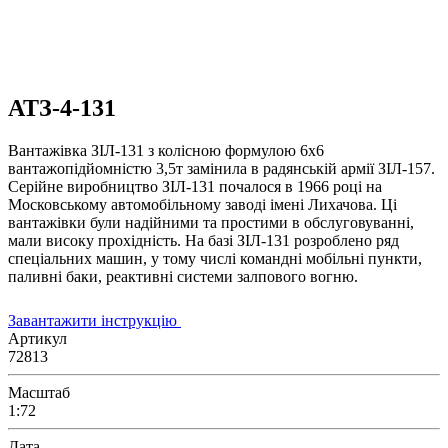
АТЗ-4-131
Вантажівка ЗІЛ-131 з колісною формулою 6х6
вантажопідйомністю 3,5т замінила в радянській армії ЗІЛ-157.
Серійне виробництво ЗІЛ-131 почалося в 1966 році на
Московському автомобільному заводі імені Лихачова. Ці
вантажівки були надійними та простими в обслуговуванні,
мали високу прохідність. На базі ЗІЛ-131 розроблено ряд
спеціальних машин, у тому числі командні мобільні пункти,
паливні баки, реактивні системи залпового вогню.
Завантажити інструкцію
Артикул
72813
Масштаб
1:72
Дата