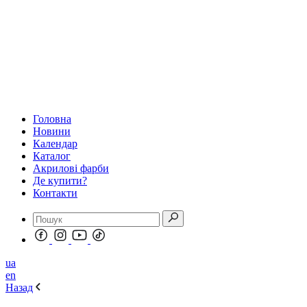
Головна
Новини
Календар
Каталог
Акрилові фарби
Де купити?
Контакти
ua
en
Назад