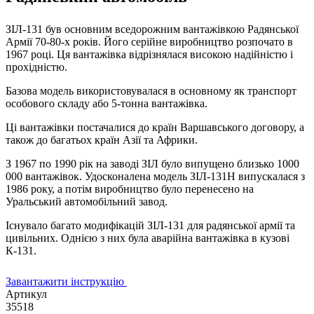
ЗІЛ-131 був основним вседорожним вантажівкою Радянської
Армії 70-80-х років. Його серійне виробництво розпочато в
1967 році. Ця вантажівка відрізнялася високою надійністю і
прохідністю.
Базова модель використовувалася в основному як транспорт
особового складу або 5-тонна вантажівка.
Ці вантажівки постачалися до країн Варшавського договору, а
також до багатьох країн Азії та Африки.
З 1967 по 1990 рік на заводі ЗІЛ було випущено близько 1000
000 вантажівок. Удосконалена модель ЗІЛ-131Н випускалася з
1986 року, а потім виробництво було перенесено на
Уральський автомобільний завод.
Існувало багато модифікацій ЗІЛ-131 для радянської армії та
цивільних. Однією з них була аварійна вантажівка в кузові
К-131.
Завантажити інструкцію
Артикул
35518