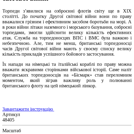
Торпеди з’явилися на озброєнні флотів світу ще в XIX
столітті. До початку Другої світової війни вони по праву
вважалися грізним і ефективним засобом боротьби на морі. А
в роки війни літаки наземного і морського базування, озброєні
торпедами, змогли здійснити велику кількість ефективних
атак. Служба на торпедоносцях ВПС і ВМС була важкою і
небезпечною. Але, тим не менш, британські торпедоносці
часів Другої світової війни мають у своєму списку велику
кількість прикладів успішного бойового застосування.
Їх напади на німецькі та італійські кораблі по праву можна
вважати яскравими сторінками військової історії. Саме наліт
британських торпедоносців на «Бісмарк» став переломним
моментом, який зіграв важливу роль у полюванні
британського флоту на цей німецький лінкор.
Завантажити інструкцію
Артикул
48405
Масштаб