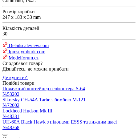
Command, 1941.
Розмір коробки
247 x 183 x 33 mm
Кількість деталей
30
Detailscaleview.com
Ipmsnymburk.com
Modelforum.cz
Сподобався товар?
Дізнайтесь, де можна придбати
Де купити?
Подібні товари
Пожежний контейнер гелікоптера S-64
№53202
Sikorsky CH-54A Tarhe з бомбою M-121
№72002
Lockheed Hudson Mk III
№48331
UH-60A Black Hawk з пілонами ESSS та лижним шасі
№48368