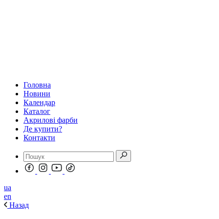
Головна
Новини
Календар
Каталог
Акрилові фарби
Де купити?
Контакти
ua
en
Назад