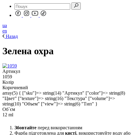
ua
en
Назад
Зелена охра
Артикул
1059
Колір
Коричневий
array(5) { ["sku"]=> string(14) "Артикул" ["color"]=> string(8)
"Цвет" ["texture"]=> string(16) "Текстура" ["volume"]=>
string(10) "Объем" ["view"]=> string(6) "Тип" }
Об`єм
12 ml
Збовтайте
перед використанням
Фарба підготовлена ​​для
кисті
, використовуйте воду або