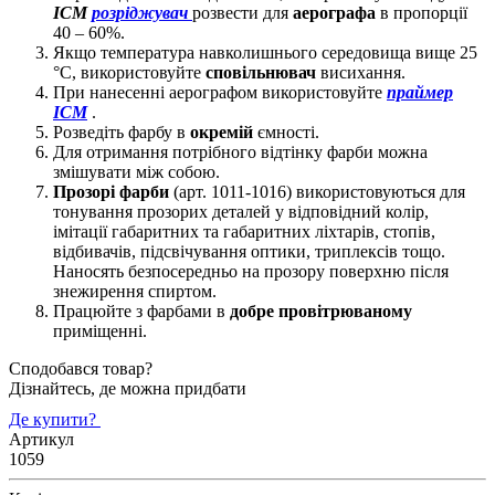
ICM
розріджувач
розвести для
аерографа
в пропорції
40 – 60%.
Якщо температура навколишнього середовища вище 25
°C, використовуйте
сповільнювач
висихання.
При нанесенні аерографом використовуйте
праймер
ICM
.
Розведіть фарбу в
окремій
ємності.
Для отримання потрібного відтінку фарби можна
змішувати між собою.
Прозорі фарби
(арт. 1011-1016) використовуються для
тонування прозорих деталей у відповідний колір,
імітації габаритних та габаритних ліхтарів, стопів,
відбивачів, підсвічування оптики, триплексів тощо.
Наносять безпосередньо на прозору поверхню після
знежирення спиртом.
Працюйте з фарбами в
добре провітрюваному
приміщенні.
Сподобався товар?
Дізнайтесь, де можна придбати
Де купити?
Артикул
1059