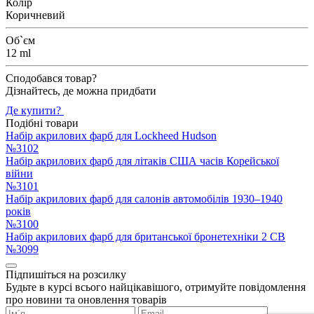
Колір
Коричневий
Об`єм
12 ml
Сподобався товар?
Дізнайтесь, де можна придбати
Де купити?
Подібні товари
Набір акрилових фарб для Lockheed Hudson
№3102
Набір акрилових фарб для літаків США часів Корейської
війни
№3101
Набір акрилових фарб для салонів автомобілів 1930–1940
років
№3100
Набір акрилових фарб для британської бронетехніки 2 СВ
№3099
Підпишіться на розсилку
Будьте в курсі всього найцікавішого, отримуйте повідомлення
про новини та оновлення товарів