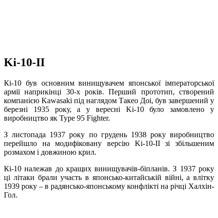
Ki-10-II
Кі-10 був основним винищувачем японської імператорської
армії наприкінці 30-х років. Перший прототип, створений
компанією Kawasaki під наглядом Такео Доі, був завершений у
березні 1935 року, а у вересні Ki-10 було замовлено у
виробництво як Type 95 Fighter.
З листопада 1937 року по грудень 1938 року виробництво
перейшло на модифіковану версію Ki-10-II зі збільшеним
розмахом і довжиною крил.
Кі-10 належав до кращих винищувачів-біпланів. З 1937 року
ці літаки брали участь в японсько-китайській війні, а влітку
1939 року – в радянсько-японському конфлікті на річці Халхін-
Гол.