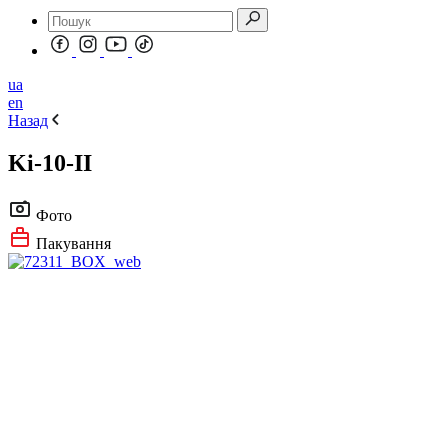
ua
en
Назад
Ki-10-II
Фото
Пакування