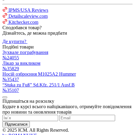
IPMS/USA Reviews
Detailscaleview.com
Kitchecker.com
Сподобався товар?
Дізнайтесь, де можна придбати
Де купити?
Подібні товари
Зухвале пограбування
№24055
Лікар за викликом
№35829
Носій озброєння M1025A2 Hummer
№35437
“Stuka zu Fuß” Sd.Kfz. 251/1 Ausf.B
№35107
Підпишіться на розсилку
Будьте в курсі всього найцікавішого, отримуйте повідомлення
про новини та оновлення товарів
Підписатися
© 2025 ICM. All Rights Reserved.