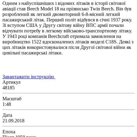
Одним з найуспішніших і відомих літаків в історії світової
авіації став Beech Model 18 на прізвисько Twin Beech. Він був
розроблений як легкий двомоторний 6-8-місний легкий
пасажирський літак. Перший політ відбувся в січні 1937 року.
Зі вступом США у Другу світову війну ВПС армії почали
відчувати потребу в легкому військово-транспортному літаку.
У 1943 році компанія Beechcraft отримала замовлення на
виробництво 1522 вдосконалених літаків моделі C18S. Деякі з
цих літаків використовувалися після Другої світової війни як
цивільні пасажирські літаки.
Завантажити інструкцію
Артикул
48185
Масштаб
1:48
Дата
21.09.2018
Епоха