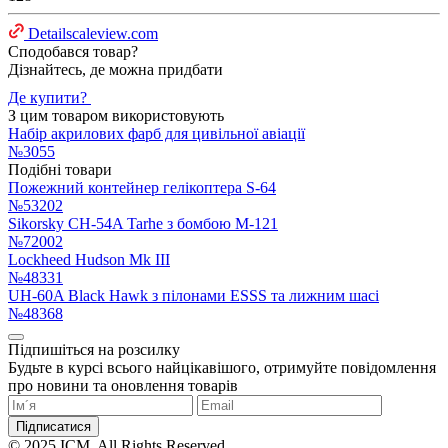
Detailscaleview.com
Сподобався товар?
Дізнайтесь, де можна придбати
Де купити?
З цим товаром використовують
Набір акрилових фарб для цивільної авіації
№3055
Подібні товари
Пожежний контейнер гелікоптера S-64
№53202
Sikorsky CH-54A Tarhe з бомбою M-121
№72002
Lockheed Hudson Mk III
№48331
UH-60A Black Hawk з пілонами ESSS та лижним шасі
№48368
Підпишіться на розсилку
Будьте в курсі всього найцікавішого, отримуйте повідомлення
про новини та оновлення товарів
Підписатися
© 2025 ICM. All Rights Reserved.