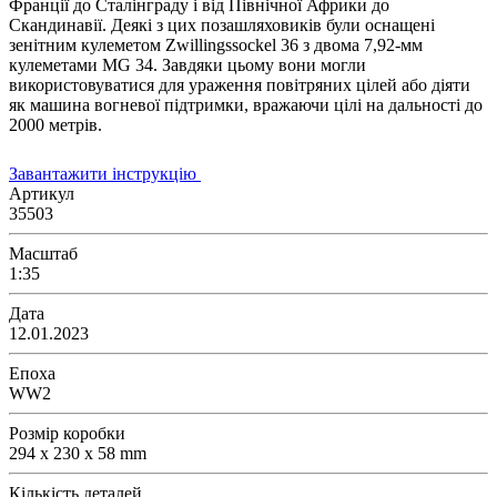
Франції до Сталінграду і від Північної Африки до
Скандинавії. Деякі з цих позашляховиків були оснащені
зенітним кулеметом Zwillingssockel 36 з двома 7,92-мм
кулеметами MG 34. Завдяки цьому вони могли
використовуватися для ураження повітряних цілей або діяти
як машина вогневої підтримки, вражаючи цілі на дальності до
2000 метрів.
Завантажити інструкцію
Артикул
35503
Масштаб
1:35
Дата
12.01.2023
Епоха
WW2
Розмір коробки
294 x 230 x 58 mm
Кількість деталей