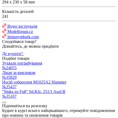
294 x 230 x 58 mm
Кількість деталей
241
Відео інструкція
Modelforum.cz
Ipmsnymburk.com
Сподобався товар?
Дізнайтесь, де можна придбати
Де купити?
Подібні товари
Зухвале пограбування
№24055
Лікар за викликом
№35829
Носій озброєння M1025A2 Hummer
№35437
“Stuka zu Fuß” Sd.Kfz. 251/1 Ausf.B
№35107
Підпишіться на розсилку
Будьте в курсі всього найцікавішого, отримуйте повідомлення
про новини та оновлення товарів