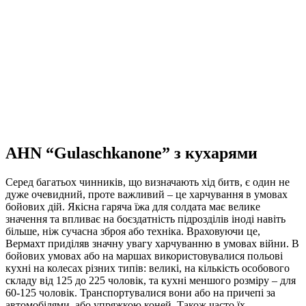
AHN “Gulaschkanone” з кухарями
Серед багатьох чинників, що визначають хід битв, є один не
дуже очевидний, проте важливий – це харчування в умовах
бойових дій. Якісна гаряча їжа для солдата має велике
значення та впливає на боєздатність підрозділів іноді навіть
більше, ніж сучасна зброя або техніка. Враховуючи це,
Вермахт приділяв значну увагу харчуванню в умовах війни. В
бойових умовах або на маршах використовувалися польові
кухні на колесах різних типів: великі, на кількість особового
складу від 125 до 225 чоловік, та кухні меншого розміру – для
60-125 чоловік. Транспортувалися вони або на причепі за
автомобілями, або упряжкою коней. Також часто їх