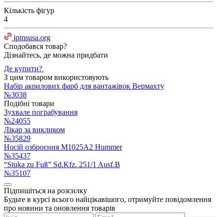
Кількість фігур
4
ipmsusa.org
Сподобався товар?
Дізнайтесь, де можна придбати
Де купити?
З цим товаром використовують
Набір акрилових фарб для вантажівок Вермахту
№3038
Подібні товари
Зухвале пограбування
№24055
Лікар за викликом
№35829
Носій озброєння M1025A2 Hummer
№35437
“Stuka zu Fuß” Sd.Kfz. 251/1 Ausf.B
№35107
Підпишіться на розсилку
Будьте в курсі всього найцікавішого, отримуйте повідомлення
про новини та оновлення товарів