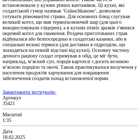
встановлювали у кузови різних вантажівок. Ці кухні, які
солдатський гумор називав ‘Gulaschkanone’, дозволяли
готувати різноманітні страви. Для основних блюд слугував
великий котел, що мав термоізолюючий шар (для цього
використовували гліцерин), а в кухнях пізніх зразків з’явився
окремий котел для смаження. Роздача приготованих страв
відбувалася або безпосередньо в солдатські казанки, або в
спеціальні великі термоси (для доставки в підрозділи, що
знаходяться на певній відстані від кухні). Основну частину
денного раціону солдат отримував в обід, це міг бути,
наприклад, м’ясний суп, порція картоплі з досить великою
м’ясною порцією та овочі. Також практикувалося вилучення у
населення продуктів харчування для покращення
забезпечення солдатів понад встановленої норми.
Завантажити інструкцію
Артикул
35421
Масштаб
1:35
Дата
18.02.2025