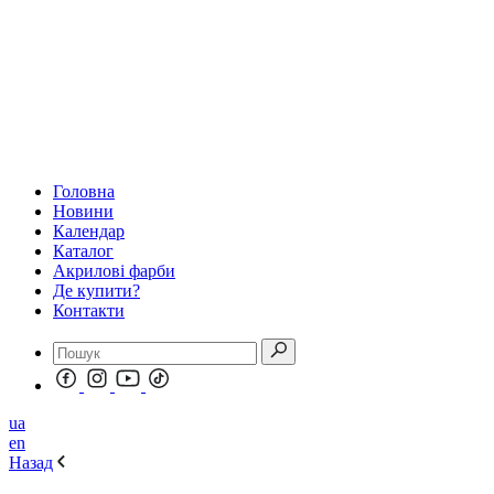
Головна
Новини
Календар
Каталог
Акрилові фарби
Де купити?
Контакти
ua
en
Назад