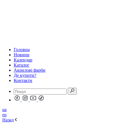
Головна
Новини
Календар
Каталог
Акрилові фарби
Де купити?
Контакти
ua
en
Назад