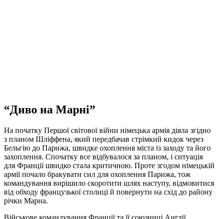
“Диво на Марні”
На початку Першої світової війни німецька армія діяла згідно
з планом Шліффена, який передбачав стрімкий кидок через
Бельгію до Парижа, швидке охоплення міста із заходу та його
захоплення. Спочатку все відбувалося за планом, і ситуація
для Франції швидко стала критичною. Проте згодом німецькій
армії почало бракувати сил для охоплення Парижа, тож
командування вирішило скоротити шлях наступу, відмовитися
від обходу французької столиці й повернути на схід до району
річки Марна.
Військове командування Франції та її союзниці Англії