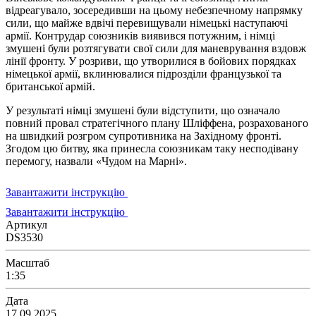
відреагувало, зосередивши на цьому небезпечному напрямку
сили, що майже вдвічі перевищували німецькі наступаючі
армії. Контрудар союзників виявився потужним, і німці
змушені були розтягувати свої сили для маневрування вздовж
лінії фронту. У розриви, що утворилися в бойових порядках
німецької армії, вклинювалися підрозділи французької та
британської армій.
У результаті німці змушені були відступити, що означало
повний провал стратегічного плану Шліффена, розрахованого
на швидкий розгром супротивника на Західному фронті.
Згодом цю битву, яка принесла союзникам таку несподівану
перемогу, назвали «Чудом на Марні».
Завантажити інструкцію
Завантажити інструкцію
Артикул
DS3530
Масштаб
1:35
Дата
17.09.2025