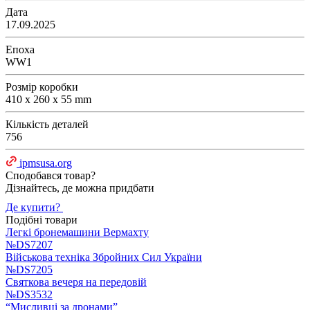
Дата
17.09.2025
Епоха
WW1
Розмір коробки
410 x 260 x 55 mm
Кількість деталей
756
ipmsusa.org
Сподобався товар?
Дізнайтесь, де можна придбати
Де купити?
Подібні товари
Легкі бронемашини Вермахту
№DS7207
Військова техніка Збройних Сил України
№DS7205
Святкова вечеря на передовій
№DS3532
“Мисливці за дронами”