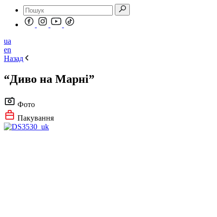
ua
en
Назад
“Диво на Марні”
Фото
Пакування