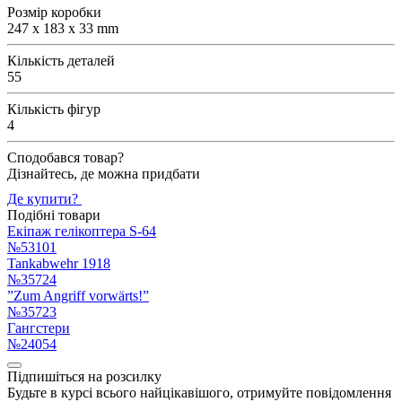
Розмір коробки
247 x 183 x 33 mm
Кількість деталей
55
Кількість фігур
4
Сподобався товар?
Дізнайтесь, де можна придбати
Де купити?
Подібні товари
Екіпаж гелікоптера S-64
№53101
Tankabwehr 1918
№35724
”Zum Angriff vorwärts!”
№35723
Гангстери
№24054
Підпишіться на розсилку
Будьте в курсі всього найцікавішого, отримуйте повідомлення