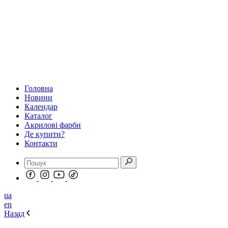
Головна
Новини
Календар
Каталог
Акрилові фарби
Де купити?
Контакти
ua
en
Назад