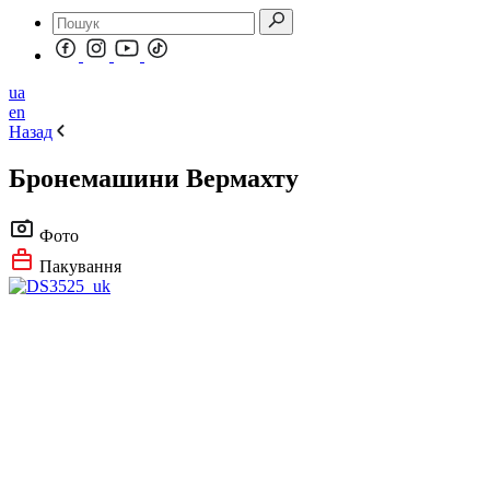
ua
en
Назад
Бронемашини Вермахту
Фото
Пакування