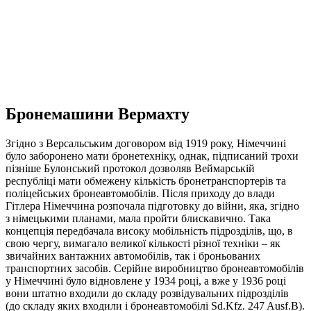
Бронемашини Вермахту
Згідно з Версальським договором від 1919 року, Німеччині
було заборонено мати бронетехніку, однак, підписаний трохи
пізніше Булонський протокол дозволяв Веймарській
республіці мати обмежену кількість бронетранспортерів та
поліцейських бронеавтомобілів. Після приходу до влади
Гітлера Німеччина розпочала підготовку до війни, яка, згідно
з німецькими планами, мала пройти блискавично. Така
концепція передбачала високу мобільність підрозділів, що, в
свою чергу, вимагало великої кількості різної техніки – як
звичайних вантажних автомобілів, так і броньованих
транспортних засобів. Серійне виробництво бронеавтомобілів
у Німеччині було відновлене у 1934 році, а вже у 1936 році
вони штатно входили до складу розвідувальних підрозділів
(до складу яких входили і бронеавтомобілі Sd.Kfz. 247 Ausf.B).