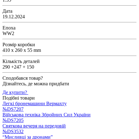
Дата
19.12.2024
Епоха
WW2
Розмір коробки
410 x 260 x 55 mm
Кількість деталей
290 +247 + 150
Сподобався товар?
Дізнайтесь, де можна придбати
Де купити?
Подібні товари
Легкі бронемашини Вермахту
№DS7207
Військова техніка Збройних Сил України
№DS7205
Святкова вечеря на передовій
№DS3532
“Мисливці за дронами”