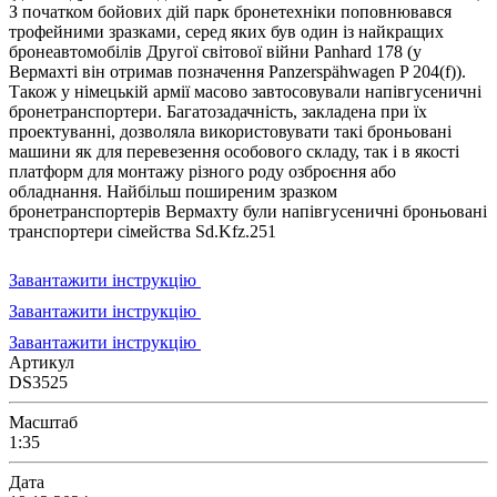
З початком бойових дій парк бронетехніки поповнювався
трофейними зразками, серед яких був один із найкращих
бронеавтомобілів Другої світової війни Panhard 178 (у
Вермахті він отримав позначення Panzerspähwagen P 204(f)).
Також у німецькій армії масово завтосовували напівгусеничні
бронетранспортери. Багатозадачність, закладена при їх
проектуванні, дозволяла використовувати такі броньовані
машини як для перевезення особового складу, так і в якості
платформ для монтажу різного роду озброєння або
обладнання. Найбільш поширеним зразком
бронетранспортерів Вермахту були напівгусеничні броньовані
транспортери сімейства Sd.Kfz.251
Завантажити інструкцію
Завантажити інструкцію
Завантажити інструкцію
Артикул
DS3525
Масштаб
1:35
Дата