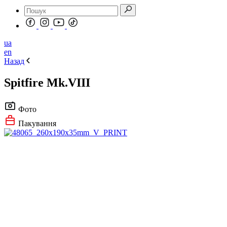
ua
en
Назад
Spitfire Mk.VIII
Фото
Пакування