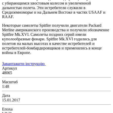
с убирающимся хвостовым колесом и увеличенной
дальностью полета. Эти истребители служили в
Средиземноморье и на Дальнем Востоке в частях USAAF и
RAAF.
Некоторые самолеты Spitfire получили двигатели Packard
Merline американского производства и получили обозначение
Spitfire Mk.XVI. Самолеты поздних серий имели
куполообразные фонари. Spitfire Mk.XVI годились для
полетов на малых высотах в качестве истребителей и
истребителей-бомбардировщиков и применялись в конце
войны в Европе.
Завантажити інструкцію
Артикул
48065
Масштаб
1:48
Дата
15.01.2017
Епоха