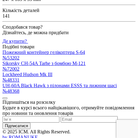
Кількість деталей
141
Сподобався товар?
Дізнайтесь, де можна придбати
Де купити?
Подібні товари
Пожежний контейнер гелікоптера S-64
№53202
Sikorsky CH-54A Tarhe з бомбою M-121
№72002
Lockheed Hudson Mk III
№48331
UH-60A Black Hawk з пілонами ESSS та лижним шасі
№48368
Підпишіться на розсилку
Будьте в курсі всього найцікавішого, отримуйте повідомлення
про новини та оновлення товарів
Підписатися
© 2025 ICM. All Rights Reserved.
by
ROMANUKE