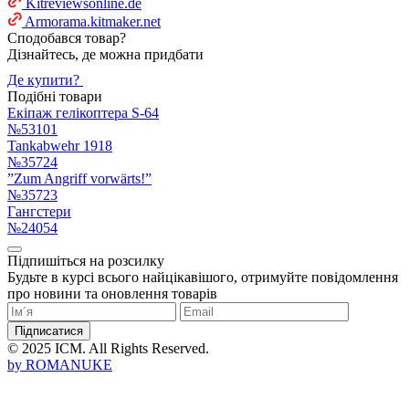
Kitreviewsonline.de
Armorama.kitmaker.net
Сподобався товар?
Дізнайтесь, де можна придбати
Де купити?
Подібні товари
Екіпаж гелікоптера S-64
№53101
Tankabwehr 1918
№35724
”Zum Angriff vorwärts!”
№35723
Гангстери
№24054
Підпишіться на розсилку
Будьте в курсі всього найцікавішого, отримуйте повідомлення
про новини та оновлення товарів
Підписатися
© 2025 ICM. All Rights Reserved.
by
ROMANUKE