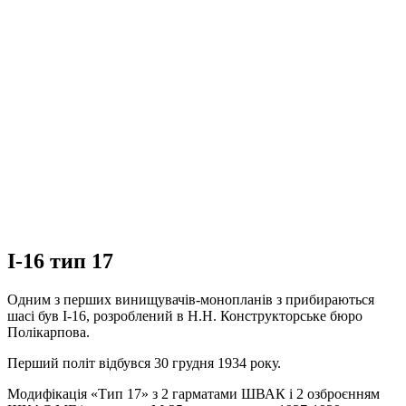
І-16 тип 17
Одним з перших винищувачів-монопланів з прибираються
шасі був І-16, розроблений в Н.Н. Конструкторське бюро
Полікарпова.
Перший політ відбувся 30 грудня 1934 року.
Модифікація «Тип 17» з 2 гарматами ШВАК і 2 озброєнням