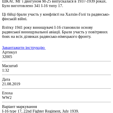
ШКАС МГ і двигуном М-25 випускалася в 1937-1939 роках.
Було виготовлено 341 І-16 типу 17.
Ці бійці брали участь у конфлікті на Халхін-Голі та радянсько-
фінській війні.
Влітку 1941 року винищувачі І-16 становили основу
радянської винищувальної авіації. Брали участь у повітряних
боях на всіх ділянках радянсько-німецького фронту.
Завантажити інструкцію
Артикул
32005
Масштаб
1:32
Дата
21.08.2019
Епоха
WW2
Варіант маркування
I-16 type 17, 22nd Fighter Regiment, July 1939.