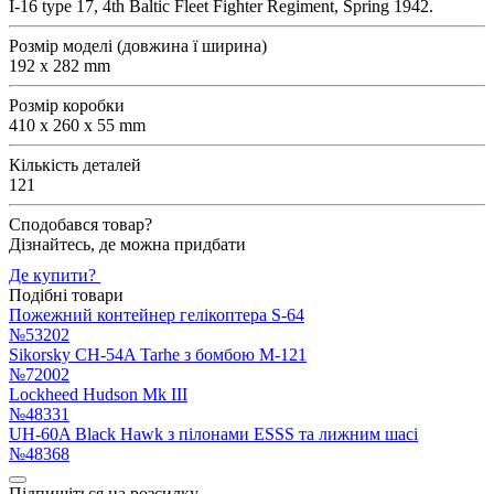
I-16 type 17, 4th Baltic Fleet Fighter Regiment, Spring 1942.
Розмір моделі (довжина ї ширина)
192 x 282 mm
Розмір коробки
410 x 260 x 55 mm
Кількість деталей
121
Сподобався товар?
Дізнайтесь, де можна придбати
Де купити?
Подібні товари
Пожежний контейнер гелікоптера S-64
№53202
Sikorsky CH-54A Tarhe з бомбою M-121
№72002
Lockheed Hudson Mk III
№48331
UH-60A Black Hawk з пілонами ESSS та лижним шасі
№48368
Підпишіться на розсилку