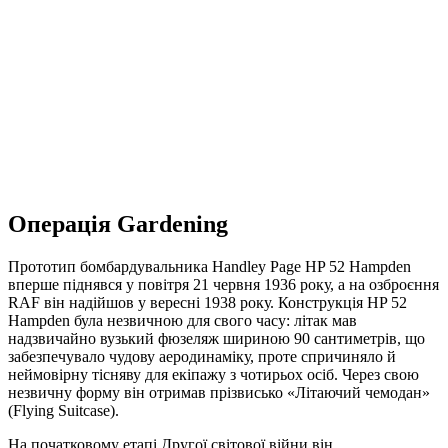
Операція Gardening
Прототип бомбардувальника Handley Page HP 52 Hampden
вперше піднявся у повітря 21 червня 1936 року, а на озброєння
RAF він надійшов у вересні 1938 року. Конструкція HP 52
Hampden була незвичною для свого часу: літак мав
надзвичайно вузький фюзеляж шириною 90 сантиметрів, що
забезпечувало чудову аеродинаміку, проте спричиняло й
неймовірну тісняву для екіпажу з чотирьох осіб. Через свою
незвичну форму він отримав прізвисько «Літаючий чемодан»
(Flying Suitcase).
На початковому етапі Другої світової війни він