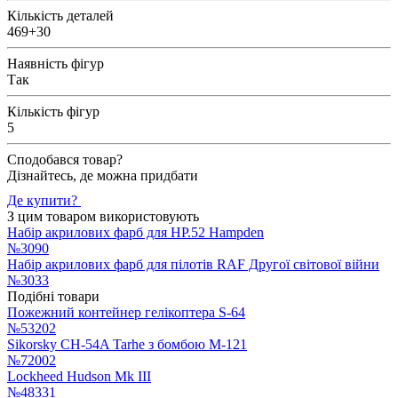
Кількість деталей
469+30
Наявність фігур
Так
Кількість фігур
5
Сподобався товар?
Дізнайтесь, де можна придбати
Де купити?
З цим товаром використовують
Набір акрилових фарб для HP.52 Hampden
№3090
Набір акрилових фарб для пілотів RAF Другої світової війни
№3033
Подібні товари
Пожежний контейнер гелікоптера S-64
№53202
Sikorsky CH-54A Tarhe з бомбою M-121
№72002
Lockheed Hudson Mk III
№48331