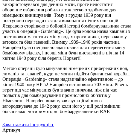
використовувався для денних місій, проте недостатнє
оборонне озброєння робило літак легкою здобиччю для
німецьких винищувачів. Тому з грудня 1939 року він
поступово переводиться для виконання нічних операцій.
Яскравою сторінкою в бойовій історії бомбардувальника стала
участь в операції «Gardening». Це була кодова назва кампанії з
постановки магнітних мін у водах противника, переважно у
затоках та біля гаваней. Взимку 1939–1940 років частина
Hampden була спеціально адаптована для перенесення мін у
бомбовому відсіку, і перші міни були виставлені в ніч на 14
квітня 1940 року біля берегів Норвегії.
Метою операції було мінування німецьких прибережних вод,
лиманів та гаваней, куди не могли підійти британські кораблі.
Операція «Gardening» стала надзвичайно ефективною – до
кінця 1940 року HP 52 Hampden встановили 703 міни. Рівень
втрат під час мінування був значно нижчим, ніж під час
польотів для бомбардування промислових об’єктів у
Німеччині. Hampden виконував функції мінного
загороджувача до 1942 року, коли його у цій ролі змінили
більш важкі чотиримоторні бомбардувальники RAF.
Завантажити інструкцію
Артикул