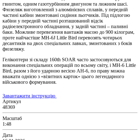
гвинтом, одним газотурбінним двигуном та лижним шасі.
Фюзеляж виготовлений з алюмінієвих сплавів, у передній
частині кабіни змонтовані сидіння льотчиків. Під підлогою
кабіни у передній частині розташований відсік
радіоелектронного обладнання, у задній частині – паливні
баки. Можливе перевезення вантажів масою до 900 кілограм,
проте найчастіше MH-6J Little Bird перевозять чотирьох
десантиків на двох спеціальних лавках, змонтованих з боків
фюзеляжу.
Гелікоптери зі складу 160th SOAR часто застосовуються для
виконання спеціальних операцій по всьому світу, і MH-6 Little
Bird, разом з його ударною весією AH-6, по праву можна
вважати однією з «візитних карток» цього легендарного
військового формування.
Завантажити інструкцію
Артикул
48369
Масштаб
1:48
Дата