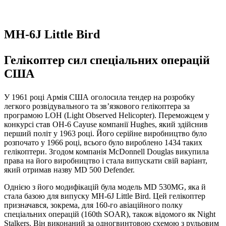
MH-6J Little Bird
Гелікоптер сил спеціальних операцій
США
У 1961 році Армія США оголосила тендер на розробку
легкого розвідувального та зв’язкового гелікоптера за
програмою LOH (Light Observed Helicopter). Переможцем у
конкурсі став OH-6 Cayuse компанії Hughes, який здійснив
перший політ у 1963 році. Його серійне виробництво було
розпочато у 1966 році, всього було вироблено 1434 таких
гелікоптери. Згодом компанія McDonnell Douglas викупила
права на його виробництво і стала випускати свій варіант,
який отримав назву MD 500 Defender.
Однією з його модифікацій була модель MD 530MG, яка й
стала базою для випуску MH-6J Little Bird. Цей гелікоптер
призначався, зокрема, для 160-го авіаційного полку
спеціальних операцій (160th SOAR), також відомого як Night
Stalkers. Він виконаний за одногвинтовою схемою з рульовим