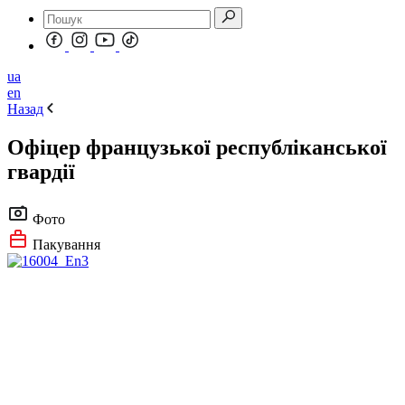
ua
en
Назад
Офіцер французької республіканської
гвардії
Фото
Пакування