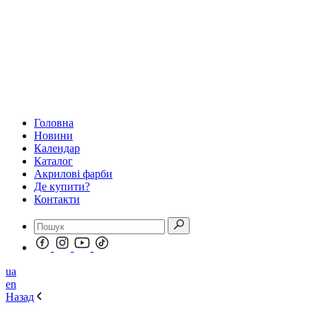
Головна
Новини
Календар
Каталог
Акрилові фарби
Де купити?
Контакти
ua
en
Назад