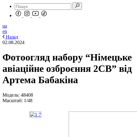
ua
en
Назад
02.08.2024
Фотоогляд набору “Німецьке
авіаційне озброєння 2СВ” від
Артема Бабакіна
Модель: 48408
Масштаб: 1/48