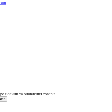
son
про новини та оновлення товарів
тися