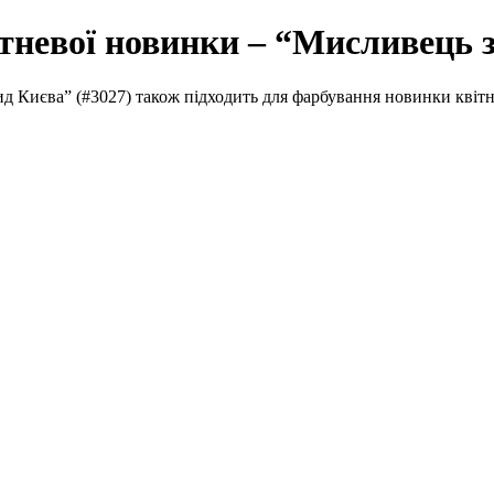
ітневої новинки – “Мисливець 
д Києва” (#3027) також підходить для фарбування новинки квіт