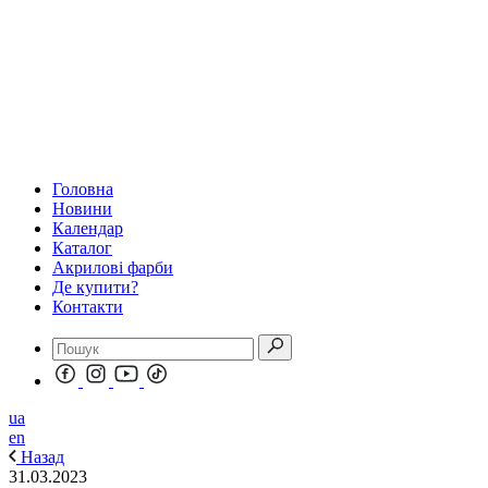
Головна
Новини
Календар
Каталог
Акрилові фарби
Де купити?
Контакти
ua
en
Назад
31.03.2023