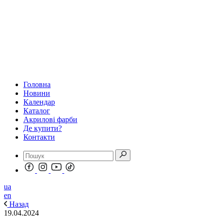
Головна
Новини
Календар
Каталог
Акрилові фарби
Де купити?
Контакти
ua
en
Назад
19.04.2024