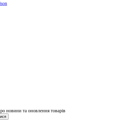
son
про новини та оновлення товарів
тися