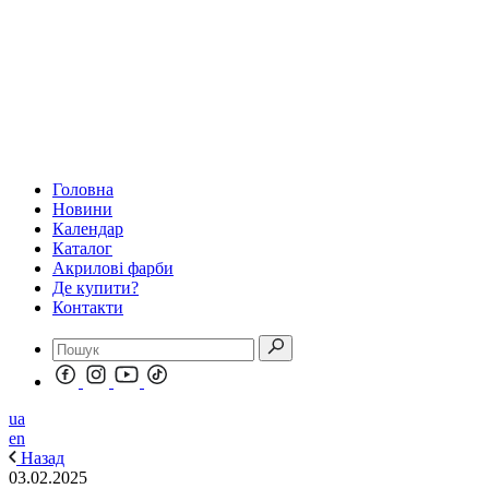
Головна
Новини
Календар
Каталог
Акрилові фарби
Де купити?
Контакти
ua
en
Назад
03.02.2025