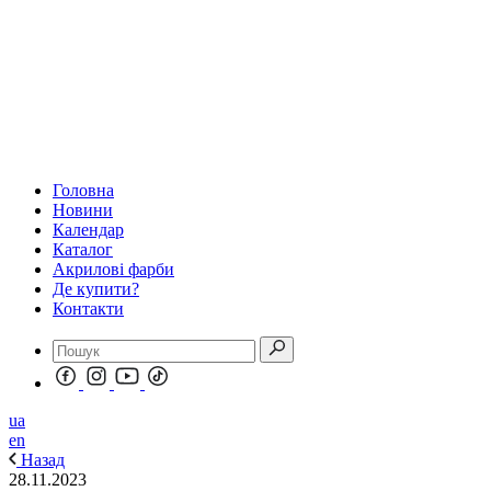
Головна
Новини
Календар
Каталог
Акрилові фарби
Де купити?
Контакти
ua
en
Назад
28.11.2023