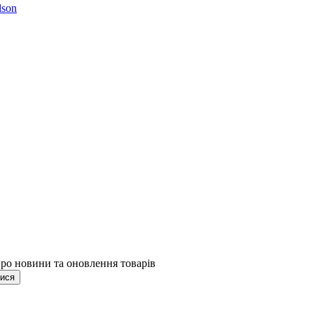
son
про новини та оновлення товарів
тися