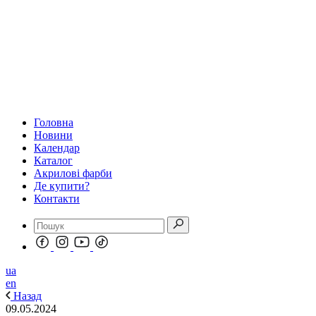
Головна
Новини
Календар
Каталог
Акрилові фарби
Де купити?
Контакти
ua
en
Назад
09.05.2024