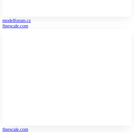
modelforum.cz
finescale.com
finescale.com