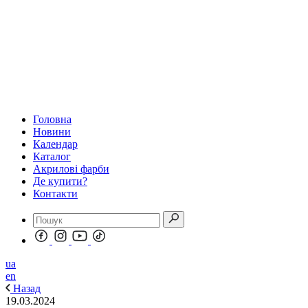
Головна
Новини
Календар
Каталог
Акрилові фарби
Де купити?
Контакти
ua
en
Назад
19.03.2024