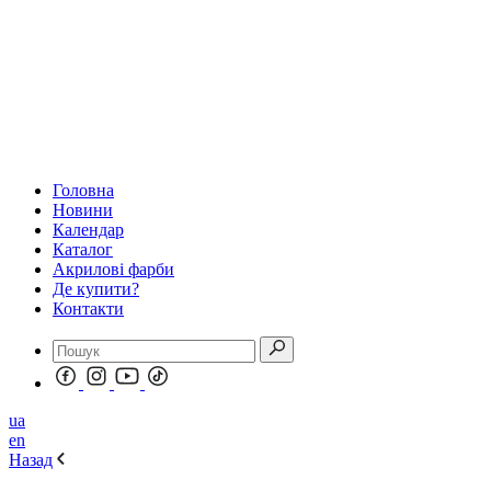
Головна
Новини
Календар
Каталог
Акрилові фарби
Де купити?
Контакти
ua
en
Назад