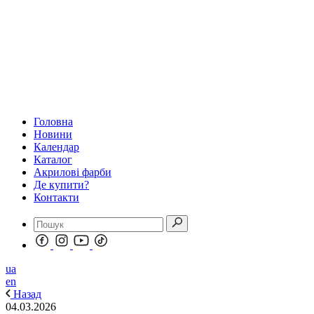
Головна
Новини
Календар
Каталог
Акрилові фарби
Де купити?
Контакти
ua
en
Назад
04.03.2026