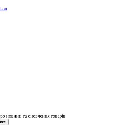
son
про новини та оновлення товарів
тися